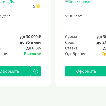
5
в Долг
SmsFinance
а
до 30 000 ₽
Сумма
до 3
до 35 дней
Срок
до 2
а
до 0.8%
Ставка
д
ение
Высокое
Одобрение
С
Оформить
Оформить