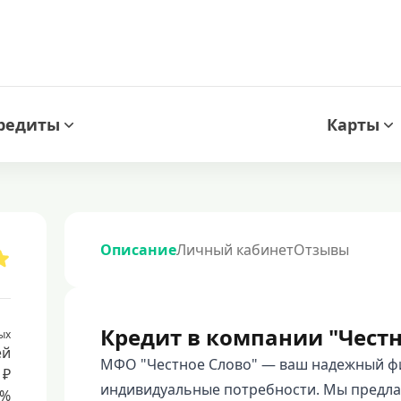
редиты
Карты
Описание
Личный кабинет
Отзывы
Кредит в компании "Честн
ых
ей
МФО "Честное Слово" — ваш надежный фи
 ₽
индивидуальные потребности. Мы предла
8%