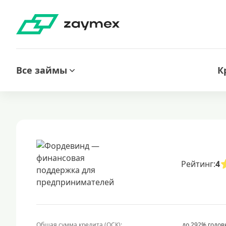
Все займы
К
Рейтинг:
4
Общая сумма кредита (ОСК):
до 292% годов