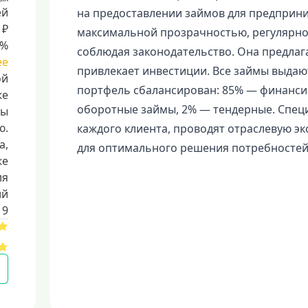
ей
на предоставлении займов для предприним
 ₽
максимальной прозрачностью, регулярно
8%
соблюдая законодательство. Она предлаг
ее
привлекает инвестиции. Все займы выдаю
ой
портфель сбалансирован: 85% — финанси
же
оборотные займы, 2% — тендерные. Спец
ты
ю.
каждого клиента, проводят отраслевую э
a,
для оптимального решения потребностей
же
ля
ий
19