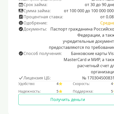
Срок займа:
от 30 до 90 дн
Сумма займа:
от 100 000 до 100 000 000
Процентная ставка:
от 0.0
Одобрение:
Средн
Документы:
Паспорт гражданина Российск
Федерации, а так
учредительные докумен
предоставляются по требовани
Способ получения:
Банковские карты Vis
MasterCard и МИР, а так
расчетный счет д
организац
Лицензия ЦБ:
№ 17030450083
Удобство:
4
Скорость:
4
Надежность:
5
Поддержка:
5
Получить деньги