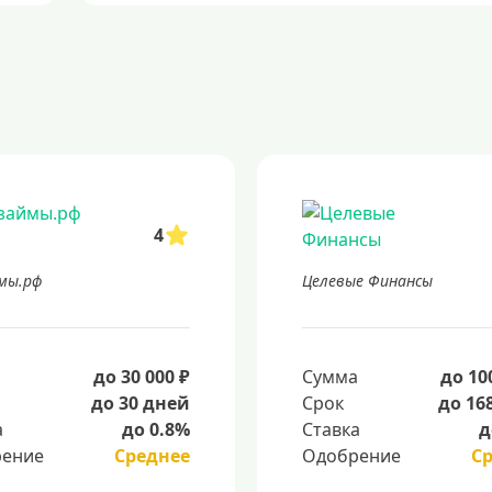
4
ймы.рф
Целевые Финансы
а
до 30 000 ₽
Сумма
до 10
до 30 дней
Срок
до 16
а
до 0.8%
Ставка
д
ение
Среднее
Одобрение
С